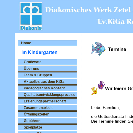
Home
Termine
Im Kindergarten
Grußworte
Über uns
Team & Gruppen
Aktuelles aus dem KiGa
Pädagogisches Konzept
Wir feiern G
Qualitätsentwicklungsprozess
Erziehungspartnerschaft
Liebe Familien,
Zusammenarbeit
Öffnungszeiten
die Gottesdienste find
Gebühren
Die Termine finden Sie
Spielplätze