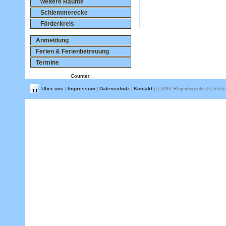
weitere Räume
Schlemmerecke
Förderkreis
Anmeldung
Ferien & Ferienbetreuung
Termine
Counter:
Über uns
Impressum
Datenschutz
Kontakt
|
|
|
| (c)2007 Regenbogenfisch | letzte